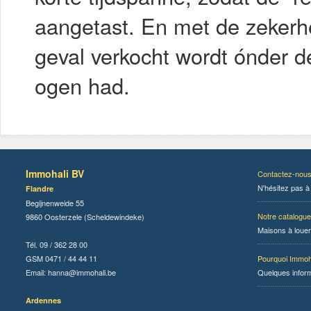
aangetast. En met de zekerh
geval verkocht wordt ónder de 
ogen had.
Immohali BV
Contactez-nou
N'hésitez pas à
Flandre
Begijnenweide 55
Notre catalogue
9860 Oosterzele (Scheldewindeke)
Maisons à louer
Tél. 09 / 362 28 00
GSM 0471 / 44 44 11
Pourquoi Immoh
Email:
hanna@immohali.be
Quelques infor
Ardennes