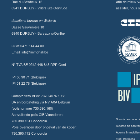
Rue du Sawheux 12
Afin de mieux v
6941 DURBUY - Villers Ste Gertrude
assister, nous s
deuxième bureau en Wallonie
Basse Sauvenière 10
6940 DURBUY - Barvaux s/Ourthe
GSM 0471 / 44 44 00
Email:
info@immohali.be
N° TVA BE 0542 448 843 RPR Gent
IPI 50 90 71 (Belgique)
IPI 51 22 78 (Belgique)
Compte tiers BE82 7370 4076 1968
BA en borgstelling via NV AXA Belgium
(polisnummer 730.390.160)
Aanvullende polis CIB Vlaanderen:
Soumis au
code dé
730.390.161 Concordia
Autorité de contrôl
Polis overlijden door ongeval van de koper:
Agents Immobilier
730.390.172 Concordia
1000 Bruxelles.