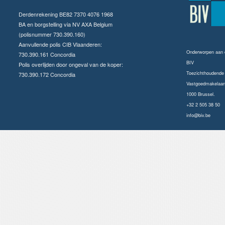
Derdenrekening BE82 7370 4076 1968
BA en borgstelling via NV AXA Belgium
(polisnummer 730.390.160)
Aanvullende polis CIB Vlaanderen:
Onderworpen aan
730.390.161 Concordia
BIV
Polis overlijden door ongeval van de koper:
Toezichthoudende a
730.390.172 Concordia
Vastgoedmakelaars
1000 Brussel.
+32 2 505 38 50
info@biv.be