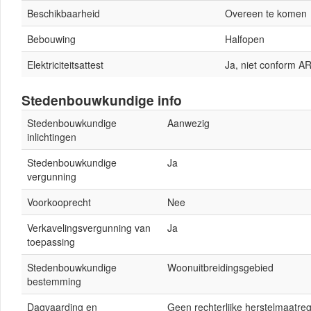
Beschikbaarheid
Overeen te komen
Bebouwing
Halfopen
Elektriciteitsattest
Ja, niet conform A
Stedenbouwkundige info
Stedenbouwkundige
Aanwezig
inlichtingen
Stedenbouwkundige
Ja
vergunning
Voorkooprecht
Nee
Verkavelingsvergunning van
Ja
toepassing
Stedenbouwkundige
Woonuitbreidingsgebied
bestemming
Dagvaarding en
Geen rechterlijke herstelmaatrege