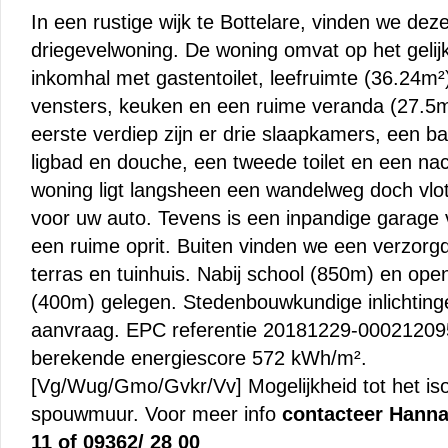
In een rustige wijk te Bottelare, vinden we deze
driegevelwoning. De woning omvat op het gelij
inkomhal met gastentoilet, leefruimte (36.24m²
vensters, keuken en een ruime veranda (27.5m
eerste verdiep zijn er drie slaapkamers, een 
ligbad en douche, een tweede toilet en een na
woning ligt langsheen een wandelweg doch vlo
voor uw auto. Tevens is een inpandige garage 
een ruime oprit. Buiten vinden we een verzorg
terras en tuinhuis. Nabij school (850m) en ope
(400m) gelegen. Stedenbouwkundige inlichting
aanvraag. EPC referentie 20181229-00021209
berekende energiescore 572 kWh/m².
[Vg/Wug/Gmo/Gvkr/Vv] Mogelijkheid tot het is
spouwmuur. Voor meer info
contacteer Hanna
11 of 09362/ 28 00