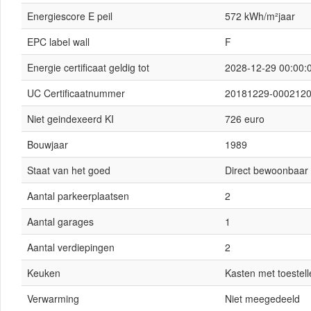
Energiescore E peil
572 kWh/m²jaar
EPC label wall
F
Energie certificaat geldig tot
2028-12-29 00:00:
UC Certificaatnummer
20181229-0002120
Niet geindexeerd KI
726 euro
Bouwjaar
1989
Staat van het goed
Direct bewoonbaar
Aantal parkeerplaatsen
2
Aantal garages
1
Aantal verdiepingen
2
Keuken
Kasten met toestell
Verwarming
Niet meegedeeld