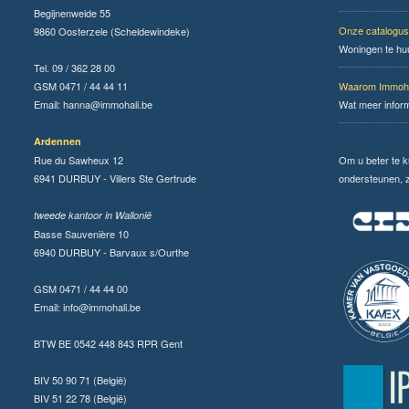
Begijnenweide 55
Onze catalogus
9860 Oosterzele (Scheldewindeke)
Woningen te hu
Tel. 09 / 362 28 00
GSM 0471 / 44 44 11
Waarom Immoha
Email:
hanna@immohali.be
Wat meer infor
Ardennen
Rue du Sawheux 12
Om u beter te 
6941 DURBUY - Villers Ste Gertrude
ondersteunen, zi
tweede kantoor in Wallonië
Basse Sauvenière 10
6940 DURBUY - Barvaux s/Ourthe
GSM 0471 / 44 44 00
Email:
info@immohali.be
BTW BE 0542 448 843 RPR Gent
BIV 50 90 71 (België)
BIV 51 22 78 (België)