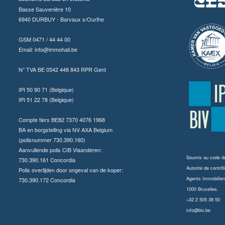
Basse Sauvenière 10
6940 DURBUY - Barvaux s/Ourthe
GSM 0471 / 44 44 00
Email:
info@immohali.be
N° TVA BE 0542 448 843 RPR Gent
IPI 50 90 71 (Belgique)
IPI 51 22 78 (Belgique)
Compte tiers BE82 7370 4076 1968
BA en borgstelling via NV AXA Belgium
(polisnummer 730.390.160)
Aanvullende polis CIB Vlaanderen:
Soumis au
code dé
730.390.161 Concordia
Autorité de contrôl
Polis overlijden door ongeval van de koper:
Agents Immobilier
730.390.172 Concordia
1000 Bruxelles.
+32 2 505 38 50
info@biv.be