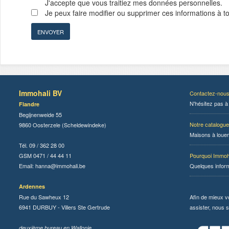
J'accepte que vous traitiez mes données personnelles.
Je peux faire modifier ou supprimer ces informations à 
Immohali BV
Contactez-nou
N'hésitez pas à
Flandre
Begijnenweide 55
Notre catalogue
9860 Oosterzele (Scheldewindeke)
Maisons à louer
Tél. 09 / 362 28 00
GSM 0471 / 44 44 11
Pourquoi Immoh
Email:
hanna@immohali.be
Quelques infor
Ardennes
Rue du Sawheux 12
Afin de mieux v
6941 DURBUY - Villers Ste Gertrude
assister, nous s
deuxième bureau en Wallonie