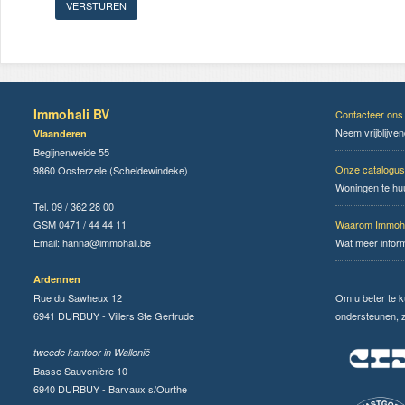
Immohali BV
Contacteer ons
Neem vrijblijve
Vlaanderen
Begijnenweide 55
Onze catalogus
9860 Oosterzele (Scheldewindeke)
Woningen te hu
Tel. 09 / 362 28 00
GSM 0471 / 44 44 11
Waarom Immoha
Email:
hanna@immohali.be
Wat meer infor
Ardennen
Rue du Sawheux 12
Om u beter te 
6941 DURBUY - Villers Ste Gertrude
ondersteunen, zi
tweede kantoor in Wallonië
Basse Sauvenière 10
6940 DURBUY - Barvaux s/Ourthe