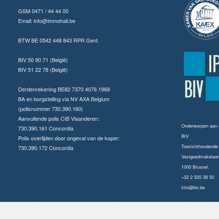
GSM 0471 / 44 44 00
Email:
info@immohali.be
BTW BE 0542 448 843 RPR Gent
BIV 50 90 71 (België)
BIV 51 22 78 (België)
Derdenrekening BE82 7370 4076 1968
BA en borgstelling via NV AXA Belgium
(polisnummer 730.390.160)
Aanvullende polis CIB Vlaanderen:
Onderworpen aan
730.390.161 Concordia
BIV
Polis overlijden door ongeval van de koper:
Toezichthoudende a
730.390.172 Concordia
Vastgoedmakelaars
1000 Brussel.
+32 2 505 38 50
info@biv.be