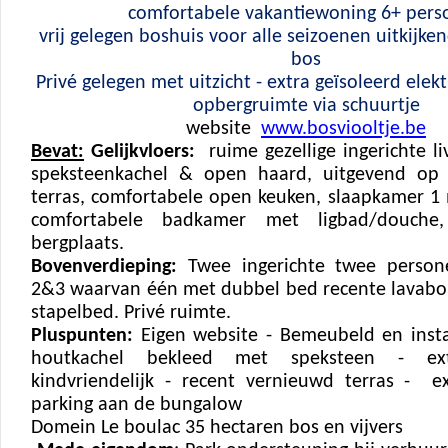
comfortabele vakantiewoning 6+ pers
vrij gelegen boshuis voor alle seizoenen uitkijke
bos
Privé gelegen met uitzicht - extra geïsoleerd elekt
opbergruimte via schuurtje
website
www.bosviooltje.be
Bevat:
Gelijkvloers:
ruime gezellige ingerichte l
speksteenkachel & open haard, uitgevend op
terras, comfortabele open keuken, slaapkamer 1
comfortabele badkamer met ligbad/douche
bergplaats.
Bovenverdieping:
Twee ingerichte twee person
2&3 waarvan één met dubbel bed recente lavabo
stapelbed. Privé ruimte.
Pluspunten:
Eigen website - Bemeubeld en instap
houtkachel bekleed met speksteen - ext
kindvriendelijk - recent vernieuwd terras - ex
parking aan de bungalow
Domein Le boulac 35 hectaren bos en vijvers