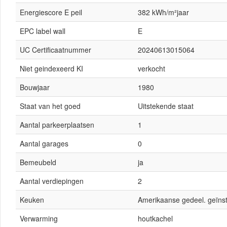
Energiescore E peil
382 kWh/m²jaar
EPC label wall
E
UC Certificaatnummer
20240613015064
Niet geindexeerd KI
verkocht
Bouwjaar
1980
Staat van het goed
Uitstekende staat
Aantal parkeerplaatsen
1
Aantal garages
0
Bemeubeld
ja
Aantal verdiepingen
2
Keuken
Amerikaanse gedeel. geïnst
Verwarming
houtkachel