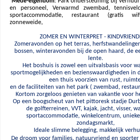
Mede-eigendom
: Park ondersteuning bij verhuur
en personeel,
Verwarmd zwembad, tennisvel
sportaccommodatie, restaurant (gratis wifi
zonneweide,
ZOMER EN WINTERPRET - KINDVRIENDE
Zomeravonden op het terras, herfstwandelinge
bossen, winteravonden bij de open haard, de ee
lente.
Het boshuis is zowel een uitvalsbasis voor w
sportmogelijkheden en bezienswaardigheden in d
een thuis voorzien van rust, ruimt
en de faciliteiten van het park ( zwembad, restaur
Kortom zorgeloos genieten van vakantie voor he
Op een boogscheut van het pittoresk stadje Dur
de golfterreinen, VVT, kajak, jacht, visser, w
sportaccommodatie, winkelcentrum, unieke
zondagsmarkt,
Ideale slimme belegging, makkelijk verh
De droom voor families, natuurvriend en sporter 