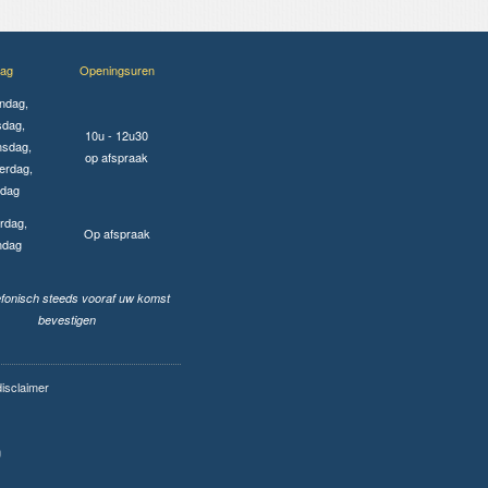
ag
Openingsuren
ndag,
sdag,
10u - 12u30
sdag,
op afspraak
erdag,
jdag
rdag,
Op afspraak
ndag
lefonisch steeds vooraf uw komst
bevestigen
disclaimer