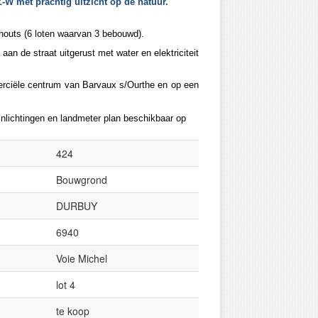
-W met prachtig uitzicht op de natuur.
thouts (6 loten waarvan 3 bebouwd).
an de straat uitgerust met water en elektriciteit
erciële centrum van Barvaux s/Ourthe en op een
nlichtingen en landmeter plan beschikbaar op
424
Bouwgrond
DURBUY
6940
Voie Michel
lot 4
te koop