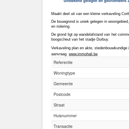
uitstekend gelegen en georiënteerd Z
Maakt deel uit van een kleine verkaveling Cor
De bouwgrond is uniek gelegen in woongebied, a
en riolering.
De grond ligt op wandelafstand van het comm
boogscheut van het stadje Durbuy.
Verkaveling plan en akte, stedenbouwkundige i
aanvraag.
www.immohali.be
Referentie
Woningtype
Gemeente
Postcode
Straat
Huisnummer
Transactie