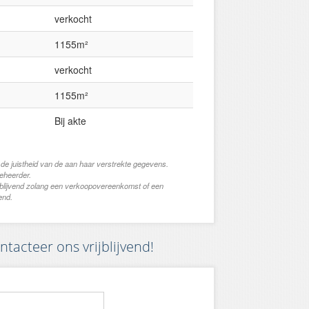
verkocht
1155m²
verkocht
1155m²
Bij akte
 de juistheid van de aan haar verstrekte gegevens.
beheerder.
jblijvend zolang een verkoopovereenkomst of een
end.
tacteer ons vrijblijvend!