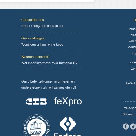
Contacteer ons
D
Neem vrijblijvend contact op
maa
din
Onze catalogus
woen
Woningen te huur en te koop
dond
vri
Waarom Immohali?
zate
Wat meer informatie over Immohali BV
zo
Om u beter te kunnen informeren en
Wil te
ondersteunen, zijn wij aangesloten bij:
Privacy 
Sitemap