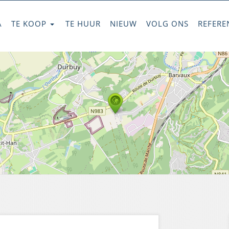
A
TE KOOP
TE HUUR
NIEUW
VOLG ONS
REFERE