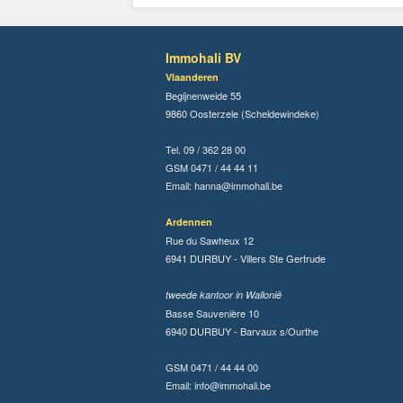
Immohali BV
Vlaanderen
Begijnenweide 55
9860 Oosterzele (Scheldewindeke)
Tel. 09 / 362 28 00
GSM 0471 / 44 44 11
Email:
hanna@immohali.be
Ardennen
Rue du Sawheux 12
6941 DURBUY - Villers Ste Gertrude
tweede kantoor in Wallonië
Basse Sauvenière 10
6940 DURBUY - Barvaux s/Ourthe
GSM 0471 / 44 44 00
Email:
info@immohali.be