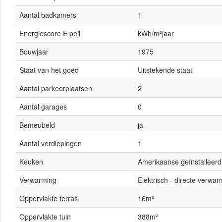
Aantal badkamers
1
Energiescore E peil
kWh/m²jaar
Bouwjaar
1975
Staat van het goed
Uitstekende staat
Aantal parkeerplaatsen
2
Aantal garages
0
Bemeubeld
ja
Aantal verdiepingen
1
Keuken
Amerikaanse geïnstalleerd
Verwarming
Elektrisch - directe verwar
Oppervlakte terras
16m²
Oppervlakte tuin
388m²