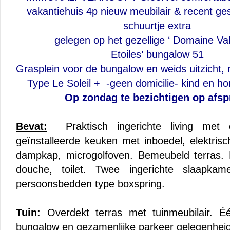
vakantiehuis 4p nieuw meubilair & recent ge
schuurtje extra
gelegen op het gezellige ‘ Domaine Val
Etoiles’ bungalow 51
Grasplein voor de bungalow en weids uitzicht,
Type Le Soleil + -geen domicilie- kind en hon
Op zondag te bezichtigen op afsp
Bevat:
Praktisch ingerichte living met ee
geïnstalleerde keuken met inboedel, elektris
dampkap, microgolfoven. Bemeubeld terras
douche, toilet. Twee ingerichte slaapka
persoonsbedden type boxspring.
Tuin:
Overdekt terras met tuinmeubilair. É
bungalow en gezamenlijke parkeer gelegenheid