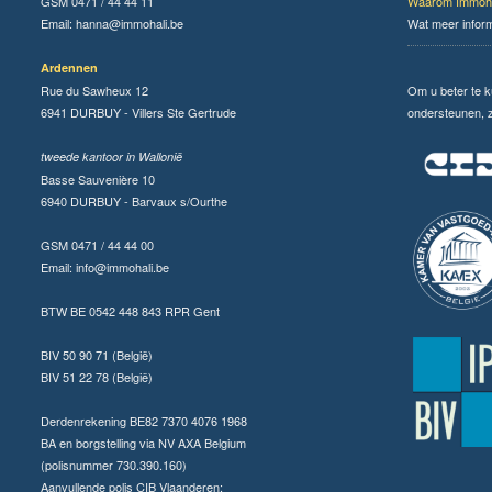
GSM 0471 / 44 44 11
Waarom Immoha
Email:
hanna@immohali.be
Wat meer infor
Ardennen
Rue du Sawheux 12
Om u beter te 
6941 DURBUY - Villers Ste Gertrude
ondersteunen, zi
tweede kantoor in Wallonië
Basse Sauvenière 10
6940 DURBUY - Barvaux s/Ourthe
GSM 0471 / 44 44 00
Email:
info@immohali.be
BTW BE 0542 448 843 RPR Gent
BIV 50 90 71 (België)
BIV 51 22 78 (België)
Derdenrekening BE82 7370 4076 1968
BA en borgstelling via NV AXA Belgium
(polisnummer 730.390.160)
Aanvullende polis CIB Vlaanderen: