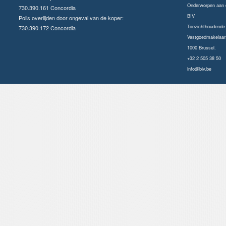
Onderworpen aan
730.390.161 Concordia
BIV
Polis overlijden door ongeval van de koper:
Toezichthoudende a
730.390.172 Concordia
Vastgoedmakelaars
1000 Brussel.
+32 2 505 38 50
info@biv.be