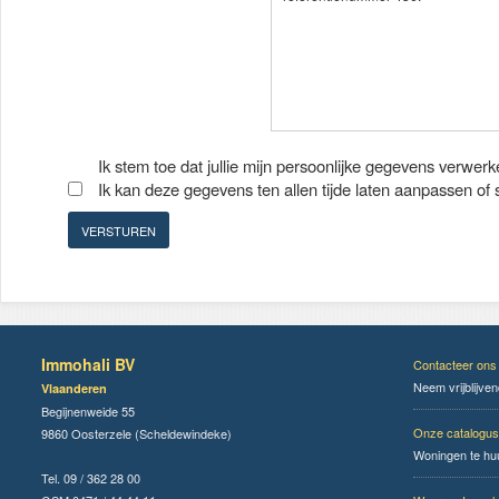
Ik stem toe dat jullie mijn persoonlijke gegevens verwerk
Ik kan deze gegevens ten allen tijde laten aanpassen of
Immohali BV
Contacteer ons
Neem vrijblijve
Vlaanderen
Begijnenweide 55
Onze catalogus
9860 Oosterzele (Scheldewindeke)
Woningen te hu
Tel. 09 / 362 28 00