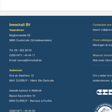
Immohali BV
Contacteer ons
Neem vrijblijve
Vlaanderen
Begijnenweide 55
Onze catalogus
9860 Oosterzele (Scheldewindeke)
Woningen te hu
Tel. 09 / 362 28 00
GSM 0471 / 44 44 11
Waarom Immoha
Email:
hanna@immohali.be
Wat meer infor
Ardennen
Rue du Sawheux 12
Om u beter te 
6941 DURBUY - Villers Ste Gertrude
ondersteunen, zi
tweede kantoor in Wallonië
Basse Sauvenière 10
6940 DURBUY - Barvaux s/Ourthe
GSM 0471 / 44 44 00