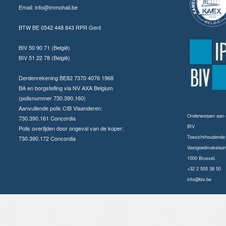
Email:
info@immohali.be
BTW BE 0542 448 843 RPR Gent
BIV 50 90 71 (België)
BIV 51 22 78 (België)
Derdenrekening BE82 7370 4076 1968
BA en borgstelling via NV AXA Belgium
(polisnummer 730.390.160)
Aanvullende polis CIB Vlaanderen:
Onderworpen aan
730.390.161 Concordia
BIV
Polis overlijden door ongeval van de koper:
Toezichthoudende a
730.390.172 Concordia
Vastgoedmakelaars
1000 Brussel.
+32 2 505 38 50
info@biv.be