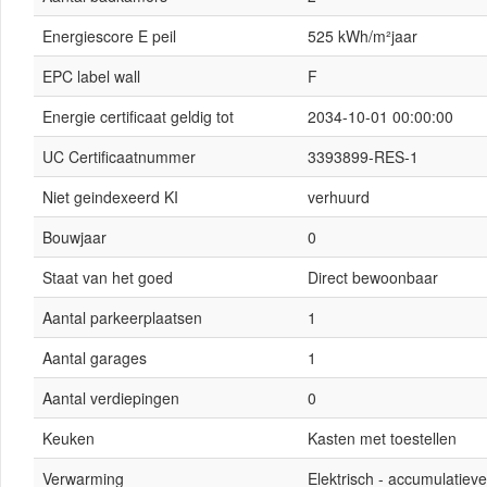
Energiescore E peil
525 kWh/m²jaar
EPC label wall
F
Energie certificaat geldig tot
2034-10-01 00:00:00
UC Certificaatnummer
3393899-RES-1
Niet geindexeerd KI
verhuurd
Bouwjaar
0
Staat van het goed
Direct bewoonbaar
Aantal parkeerplaatsen
1
Aantal garages
1
Aantal verdiepingen
0
Keuken
Kasten met toestellen
Verwarming
Elektrisch - accumulatiev