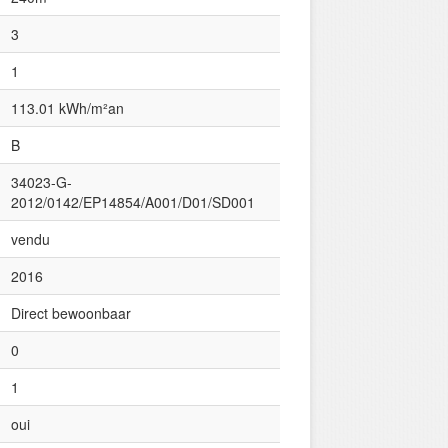
3
1
113.01 kWh/m²an
B
34023-G-
2012/0142/EP14854/A001/D01/SD001
vendu
2016
Direct bewoonbaar
0
1
oui