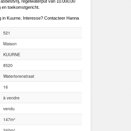
asbestvrij, regelwaterput van 10.000,00
ig en toekomstgericht.
g in Kuurne. Interesse? Contacteer Hanna
521
Maison
KUURNE
8520
Watertorenstraat
16
à vendre
vendu
147m²
240m²