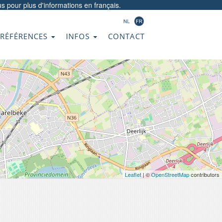
us
pour plus d'informations en français.
RÉFÉRENCES
INFOS
CONTACT
Leaflet
| ©
OpenStreetMap
contributors