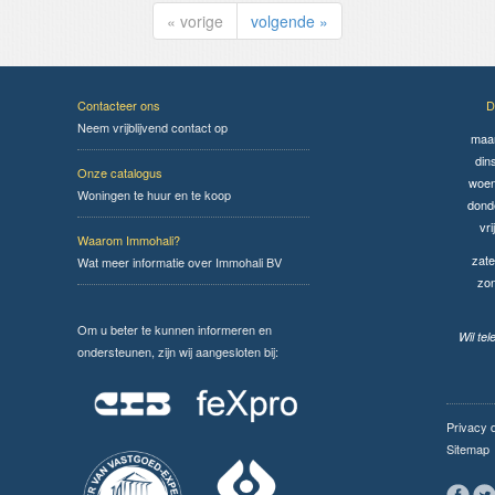
« vorige
volgende »
Contacteer ons
D
Neem vrijblijvend contact op
maa
din
Onze catalogus
woen
Woningen te huur en te koop
dond
vri
Waarom Immohali?
zate
Wat meer informatie over Immohali BV
zo
Om u beter te kunnen informeren en
Wil te
ondersteunen, zijn wij aangesloten bij:
Privacy 
Sitemap