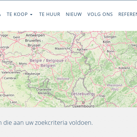
A
TE KOOP
TE HUUR
NIEUW
VOLG ONS
REFERE
die aan uw zoekcriteria voldoen.