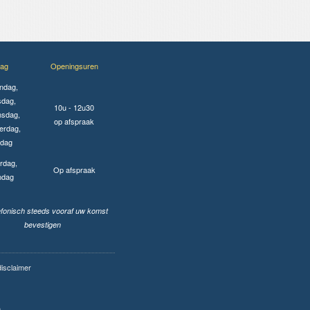
ag
Openingsuren
ndag,
sdag,
10u - 12u30
sdag,
op afspraak
erdag,
jdag
rdag,
Op afspraak
ndag
lefonisch steeds vooraf uw komst
bevestigen
disclaimer