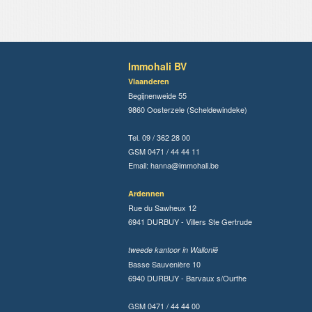
Immohali BV
Vlaanderen
Begijnenweide 55
9860 Oosterzele (Scheldewindeke)
Tel. 09 / 362 28 00
GSM 0471 / 44 44 11
Email:
hanna@immohali.be
Ardennen
Rue du Sawheux 12
6941 DURBUY - Villers Ste Gertrude
tweede kantoor in Wallonië
Basse Sauvenière 10
6940 DURBUY - Barvaux s/Ourthe
GSM 0471 / 44 44 00