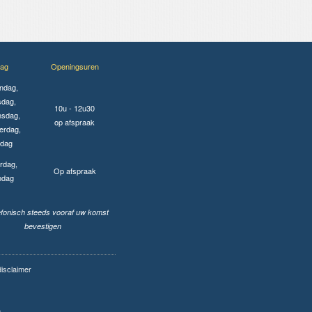
ag
Openingsuren
ndag,
sdag,
10u - 12u30
sdag,
op afspraak
erdag,
jdag
rdag,
Op afspraak
ndag
lefonisch steeds vooraf uw komst
bevestigen
disclaimer