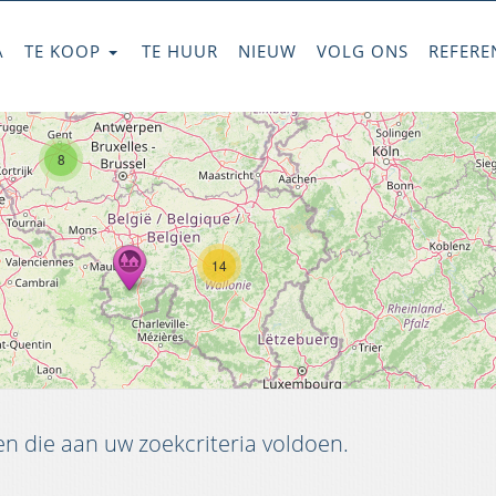
A
TE KOOP
TE HUUR
NIEUW
VOLG ONS
REFERE
8
14
 die aan uw zoekcriteria voldoen.