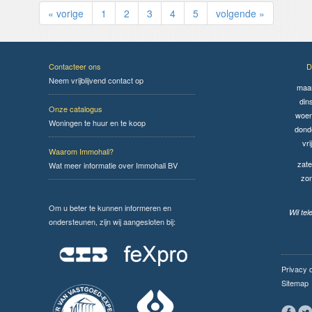
« vorige
1
2
3
4
5
volgende »
Contacteer ons
D
Neem vrijblijvend contact op
maa
din
Onze catalogus
woen
Woningen te huur en te koop
dond
vri
Waarom Immohali?
zate
Wat meer informatie over Immohali BV
zo
Om u beter te kunnen informeren en
Wil te
ondersteunen, zijn wij aangesloten bij:
Privacy 
Sitemap