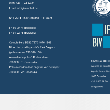
GSM 0471 / 44 44 00
Email:
info@immohali.be
N° TVA BE 0542 448 843 RPR Gent
IPI 50 90 71 (Belgique)
IPI 51 22 78 (Belgique)
Compte tiers BE82 7370 4076 1968
BA en borgstelling via NV AXA Belgium
(polisnummer 730.390.160)
Aanvullende polis CIB Vlaanderen:
Soumis au
code dé
730.390.161 Concordia
Autorité de contrôl
Polis overlijden door ongeval van de koper:
Agents Immobilier
730.390.172 Concordia
1000 Bruxelles.
+32 2 505 38 50
info@biv.be