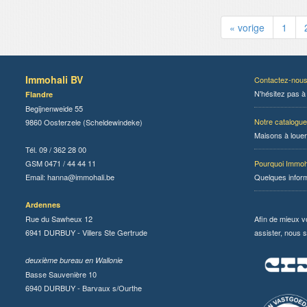
« vorige
1
Immohali BV
Contactez-nou
N'hésitez pas à
Flandre
Begijnenweide 55
Notre catalogue
9860 Oosterzele (Scheldewindeke)
Maisons à louer
Tél. 09 / 362 28 00
GSM 0471 / 44 44 11
Pourquoi Immoh
Email:
hanna@immohali.be
Quelques infor
Ardennes
Rue du Sawheux 12
Afin de mieux v
6941 DURBUY - Villers Ste Gertrude
assister, nous s
deuxième bureau en Wallonie
Basse Sauvenière 10
6940 DURBUY - Barvaux s/Ourthe