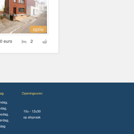
optie
00 euro
2
ag
Openingsuren
ndag,
sdag,
10u - 12u30
sdag,
op afspraak
erdag,
jdag