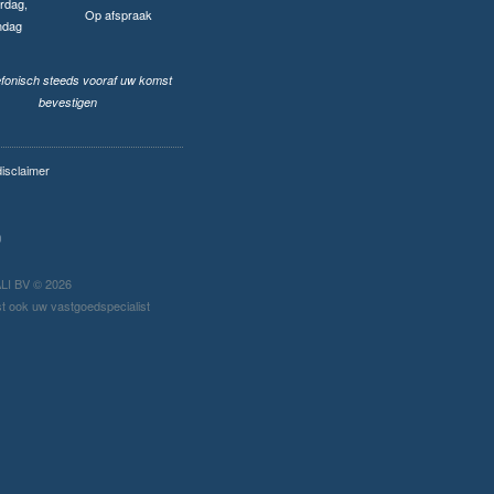
rdag,
Op afspraak
ndag
lefonisch steeds vooraf uw komst
bevestigen
disclaimer
I BV © 2026
t ook uw vastgoedspecialist