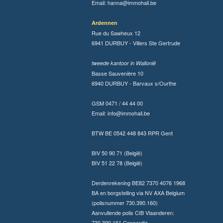
Email:
hanna@immohali.be
Ardennen
Rue du Sawheux 12
6941 DURBUY - Villers Ste Gertrude
tweede kantoor in Wallonië
Basse Sauvenière 10
6940 DURBUY - Barvaux s/Ourthe
GSM 0471 / 44 44 00
Email:
info@immohali.be
BTW BE 0542 448 843 RPR Gent
BIV 50 90 71 (België)
BIV 51 22 78 (België)
Derdenrekening BE82 7370 4076 1968
BA en borgstelling via NV AXA Belgium
(polisnummer 730.390.160)
Aanvullende polis CIB Vlaanderen:
730.390.161 Concordia