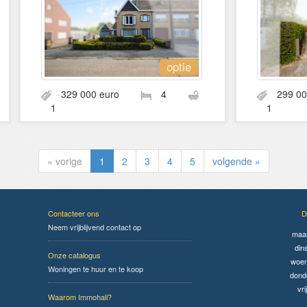
optie
329 000 euro
4
299 0
1
1
« vorige
1
2
3
4
5
volgende »
Contacteer ons
D
Neem vrijblijvend contact op
maa
din
Onze catalogus
woen
Woningen te huur en te koop
dond
vri
Waarom Immohali?