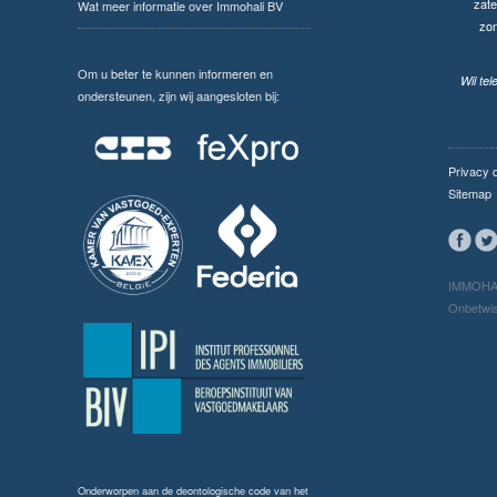
zate
Wat meer informatie over Immohali BV
zo
Om u beter te kunnen informeren en
Wil te
ondersteunen, zijn wij aangesloten bij:
Privacy 
Sitemap
IMMOHAL
Onbetwis
Onderworpen aan de
deontologische code van het