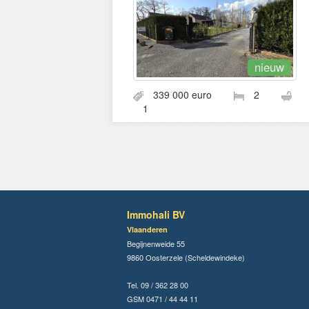
nieuw
339 000 euro
2
1
Immohali BV
Vlaanderen
Begijnenweide 55
9860 Oosterzele (Scheldewindeke)
Tel. 09 / 362 28 00
GSM 0471 / 44 44 11