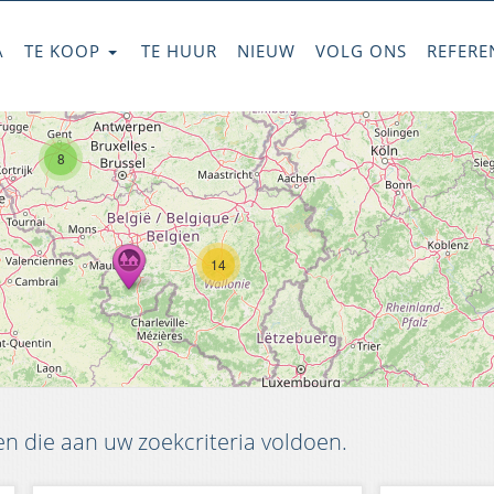
A
TE KOOP
TE HUUR
NIEUW
VOLG ONS
REFERE
8
14
 die aan uw zoekcriteria voldoen.