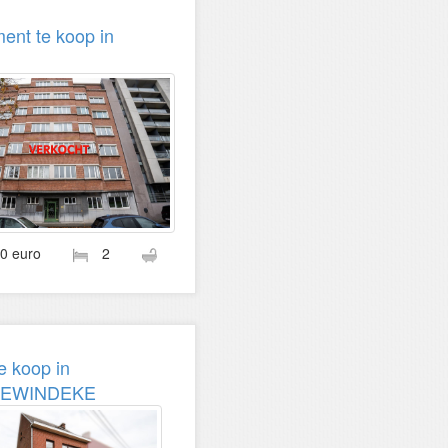
ent te koop in
00 euro
2
e koop in
EWINDEKE