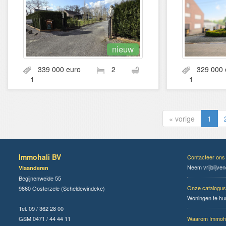
nieuw
339 000 euro
2
329 00
1
1
« vorige
1
Immohali BV
Contacteer ons
Neem vrijblijve
Vlaanderen
Begijnenweide 55
Onze catalogus
9860 Oosterzele (Scheldewindeke)
Woningen te hu
Tel. 09 / 362 28 00
GSM 0471 / 44 44 11
Waarom Immoha