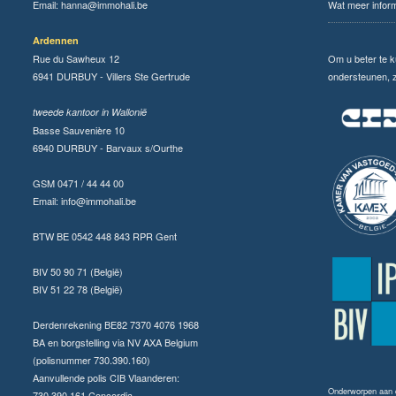
Email:
hanna@immohali.be
Wat meer infor
Ardennen
Rue du Sawheux 12
Om u beter te 
6941 DURBUY - Villers Ste Gertrude
ondersteunen, zi
tweede kantoor in Wallonië
Basse Sauvenière 10
6940 DURBUY - Barvaux s/Ourthe
GSM 0471 / 44 44 00
Email:
info@immohali.be
BTW BE 0542 448 843 RPR Gent
BIV 50 90 71 (België)
BIV 51 22 78 (België)
Derdenrekening BE82 7370 4076 1968
BA en borgstelling via NV AXA Belgium
(polisnummer 730.390.160)
Aanvullende polis CIB Vlaanderen:
Onderworpen aan
730.390.161 Concordia