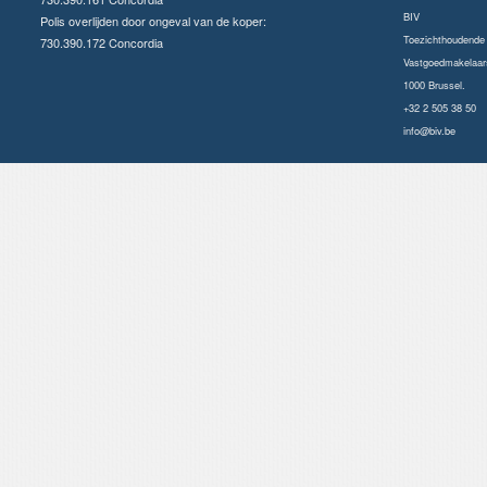
BIV
Polis overlijden door ongeval van de koper:
Toezichthoudende a
730.390.172 Concordia
Vastgoedmakelaars
1000 Brussel.
+32 2 505 38 50
info@biv.be