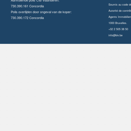
Soumis au
code dé
730.390.161 Concordia
Autorité de contrôl
Polis overlijden door ongeval van de koper:
Agents Immobilier
730.390.172 Concordia
1000 Bruxelles.
+32 2 505 38 50
info@biv.be