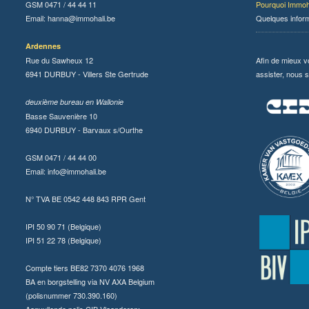
GSM 0471 / 44 44 11
Pourquoi Immoh
Email:
hanna@immohali.be
Quelques infor
Ardennes
Rue du Sawheux 12
Afin de mieux v
6941 DURBUY - Villers Ste Gertrude
assister, nous s
deuxième bureau en Wallonie
Basse Sauvenière 10
6940 DURBUY - Barvaux s/Ourthe
GSM 0471 / 44 44 00
Email:
info@immohali.be
N° TVA BE 0542 448 843 RPR Gent
IPI 50 90 71 (Belgique)
IPI 51 22 78 (Belgique)
Compte tiers BE82 7370 4076 1968
BA en borgstelling via NV AXA Belgium
(polisnummer 730.390.160)
Aanvullende polis CIB Vlaanderen: