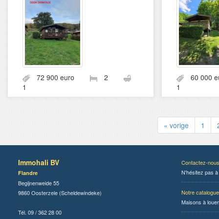
72 900 euro
2
60 000
1
1
« vorige
1
Immohali BV
Contactez-nou
N'hésitez pas à
Flandre
Begijnenweide 55
Notre catalogue
9860 Oosterzele (Scheldewindeke)
Maisons à louer
Tél. 09 / 362 28 00