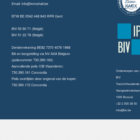
Email:
info@immohali.be
BTW BE 0542 448 843 RPR Gent
BIV 50 90 71 (België)
BIV 51 22 78 (België)
Derdenrekening BE82 7370 4076 1968
BA en borgstelling via NV AXA Belgium
(polisnummer 730.390.160)
Aanvullende polis CIB Vlaanderen:
Onderworpen aan
730.390.161 Concordia
BIV
Polis overlijden door ongeval van de koper:
Toezichthoudende a
730.390.172 Concordia
Vastgoedmakelaars
1000 Brussel.
+32 2 505 38 50
info@biv.be