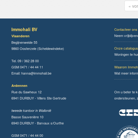
« vo
Immohali BV
Contacteer ons
Neem vrijblijve
Vlaanderen
Begijnenweide 55
Onze catalogus
9860 Oosterzele (Scheldewindeke)
Woningen te hu
Tel. 09 / 362 28 00
GSM 0471 / 44 44 11
Waarom Immoha
Email:
hanna@immohali.be
Wat meer infor
Ardennen
Rue du Sawheux 12
Om u beter te 
6941 DURBUY - Villers Ste Gertrude
ondersteunen, zi
tweede kantoor in Wallonië
Basse Sauvenière 10
6940 DURBUY - Barvaux s/Ourthe
GSM 0471 / 44 44 00