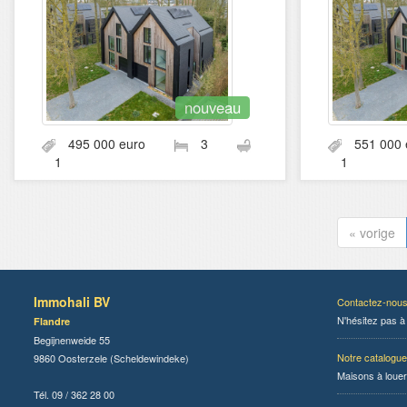
nouveau
495 000 euro
3
551 00
1
1
« vorige
Immohali BV
Contactez-nou
N'hésitez pas à
Flandre
Begijnenweide 55
Notre catalogue
9860 Oosterzele (Scheldewindeke)
Maisons à louer
Tél. 09 / 362 28 00