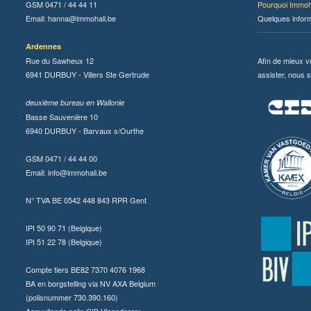
GSM 0471 / 44 44 11
Pourquoi Immoh
Email:
hanna@immohali.be
Quelques infor
Ardennes
Rue du Sawheux 12
Afin de mieux v
6941 DURBUY - Villers Ste Gertrude
assister, nous s
deuxième bureau en Wallonie
Basse Sauvenière 10
6940 DURBUY - Barvaux s/Ourthe
GSM 0471 / 44 44 00
Email:
info@immohali.be
N° TVA BE 0542 448 843 RPR Gent
IPI 50 90 71 (Belgique)
IPI 51 22 78 (Belgique)
Compte tiers BE82 7370 4076 1968
BA en borgstelling via NV AXA Belgium
(polisnummer 730.390.160)
Aanvullende polis CIB Vlaanderen: