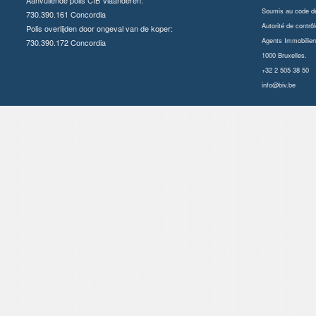
Soumis au
code dé
730.390.161 Concordia
Autorité de contrôl
Polis overlijden door ongeval van de koper:
Agents Immobilier
730.390.172 Concordia
1000 Bruxelles.
+32 2 505 38 50
info@biv.be